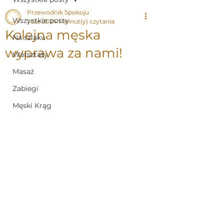
Przewodnik Spokoju
Wszystkie posty
1 cze 2024
1 minut(y) czytania
Kolejna męska
Na szlaku
wyprawa za nami!
Warsztaty
Masaż
Zabiegi
Męski Krąg