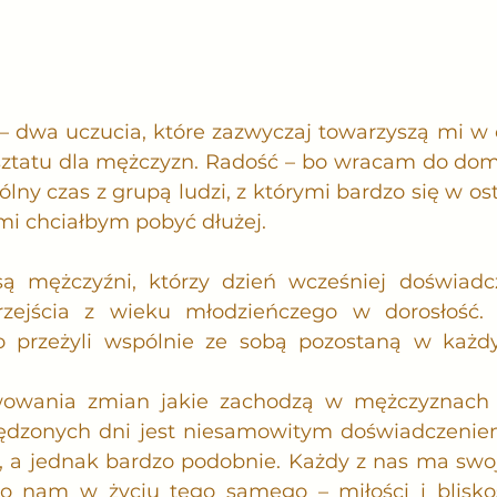
– dwa uczucia, które zazwyczaj towarzyszą mi w 
sztatu dla mężczyzn. Radość – bo wracam do dom
lny czas z grupą ludzi, z którymi bardzo się w ost
ymi chciałbym pobyć dłużej.
 mężczyźni, którzy dzień wcześniej doświadczyl
zejścia z wieku młodzieńczego w dorosłość. S
co przeżyli wspólnie ze sobą pozostaną w każd
wowania zmian jakie zachodzą w mężczyznach 
pędzonych dni jest niesamowitym doświadczenie
, a jednak bardzo podobnie. Każdy z nas ma swoją 
ło nam w życiu tego samego – miłości i bliskoś