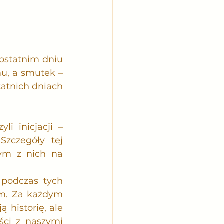
ostatnim dniu 
u, a smutek – 
atnich dniach 
i inicjacji – 
zczegóły tej 
ym z nich na 
podczas tych 
m. Za każdym 
historię, ale 
ci z naszymi 