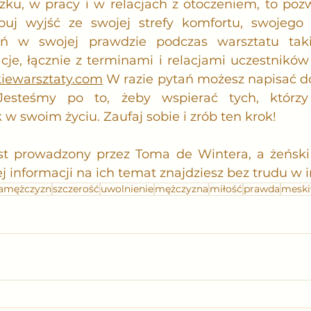
zku, w pracy i w relacjach z otoczeniem, to pozw
uj wyjść ze swojej strefy komfortu, swojego 
ań w swojej prawdzie podczas warsztatu taki
cje, łącznie z terminami i relacjami uczestników 
ewarsztaty.com
 W razie pytań możesz napisać do
esteśmy po to, żeby wspierać tych, którzy 
w swoim życiu. Zaufaj sobie i zrób ten krok!
st prowadzony przez Toma de Wintera, a żeński 
 informacji na ich temat znajdziesz bez trudu w i
lamężczyzn
szczerość
uwolnienie
mężczyzna
miłość
prawda
meski