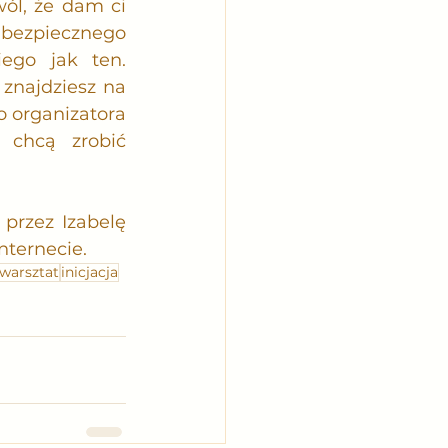
ól, że dam ci 
bezpiecznego 
ego jak ten. 
znajdziesz na 
 organizatora 
chcą zrobić 
przez Izabelę 
nternecie.
warsztat
inicjacja