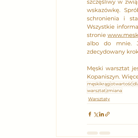
szczęśliwy w zwią
wskazówkę. Sprób
schronienia i st
Wszystkie informa
stronie 
www.meski
albo do mnie. J
zdecydowany krok 
Męski warsztat je
Kopaniszyn. Więcej
męskikrąg
otwartość
d
warsztat
zmiana
Warsztaty