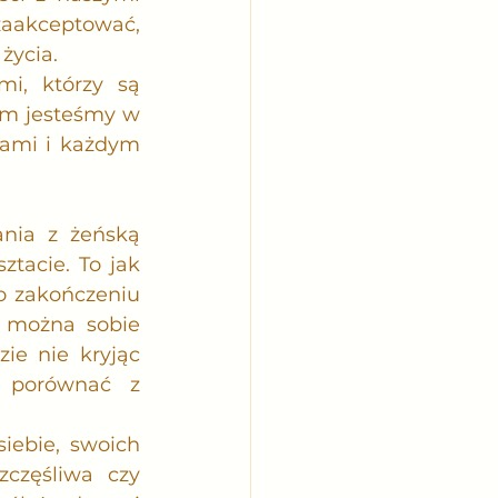
zaakceptować, 
życia. 
i, którzy są 
em jesteśmy w 
ami i każdym 
nia z żeńską 
tacie. To jak 
o zakończeniu 
 można sobie 
ie nie kryjąc 
 porównać z 
iebie, swoich 
zczęśliwa czy 