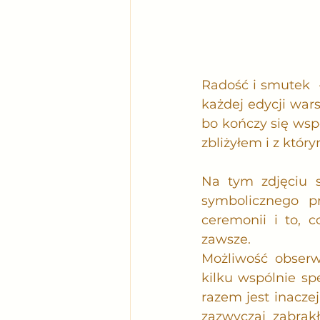
Radość i smutek  
każdej edycji war
bo kończy się wspó
zbliżyłem i z któr
Na tym zdjęciu są
symbolicznego pr
ceremonii i to, 
zawsze.
Możliwość obser
kilku wspólnie s
razem jest inaczej
zazwyczaj zabrak