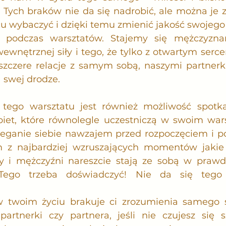
 Tych braków nie da się nadrobić, ale można je 
u wybaczyć i dzięki temu zmienić jakość swojego 
 podczas warsztatów. Stajemy się mężczyznam
ewnętrznej siły i tego, że tylko z otwartym serc
szczere relacje z samym sobą, naszymi partnerk
 swej drodze.
 tego warsztatu jest również możliwość spotka
iet, które równolegle uczestniczą w swoim warsz
zeganie siebie nawzajem przed rozpoczęciem i p
ym z najbardziej wzruszających momentów jakie
y i mężczyźni nareszcie stają ze sobą w prawdz
Tego trzeba doświadczyć! Nie da się tego
 w twoim życiu brakuje ci zrozumienia samego s
partnerki czy partnera, jeśli nie czujesz się s