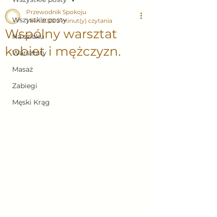
Przewodnik Spokoju
Wszystkie posty
1 kwi 2022
2 minut(y) czytania
Wspólny warsztat
Na szlaku
kobiet i mężczyzn.
Warsztaty
Masaż
Zabiegi
Męski Krąg