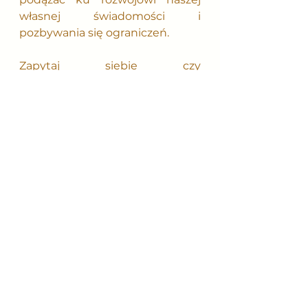
własnej świadomości i 
pozbywania się ograniczeń.
Zapytaj siebie czy 
chciałabyś/chciałbyś 
doświadczyć takiego momentu i 
ograniczyć swój lęk przed 
byciem w relacjach. Czy jesteś 
pewna/pewien, że nie ma w 
tobie tego lęku?
szczęście
męskiewarsztaty
kobiecewarsztaty
lęk
wsparcie
zrozumienie
wybaczenie
odpuszczenie
rozwój
świadomość
radość
relacja
Warsztaty