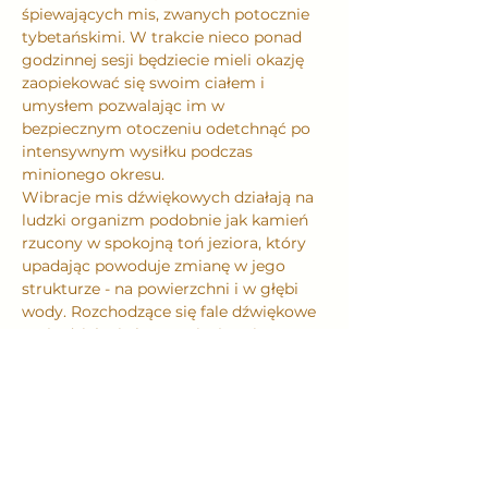
śpiewających mis, zwanych potocznie 
tybetańskimi. W trakcie nieco ponad 
godzinnej sesji będziecie mieli okazję 
zaopiekować się swoim ciałem i 
umysłem pozwalając im w 
bezpiecznym otoczeniu odetchnąć po 
intensywnym wysiłku podczas 
minionego okresu.
Wibracje mis dźwiękowych działają na 
ludzki organizm podobnie jak kamień 
rzucony w spokojną toń jeziora, który 
upadając powoduje zmianę w jego 
strukturze - na powierzchni i w głębi 
wody. Rozchodzące się fale dźwiękowe 
mają działanie harmonizujące i 
stymulujące. Organizm reaguje na nie 
uspokojeniem i uregulowaniem 
oddechu, rytmu bicia serca, krążenia 
krwi i innych płynów ustrojowych. Na 
skutek działania fal uruchamiają się 
procesy oczyszczania ciała z toksyn, 