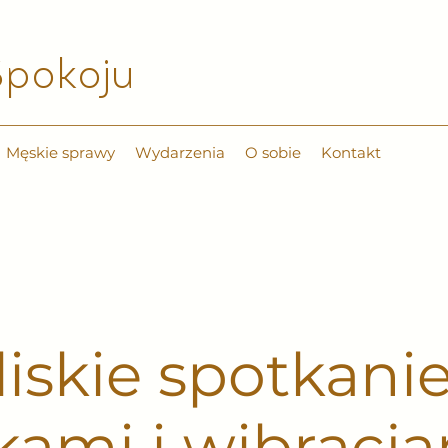
pokoju​
Męskie sprawy
Wydarzenia
O sobie
Kontakt
liskie spotkanie
ami i wibracj