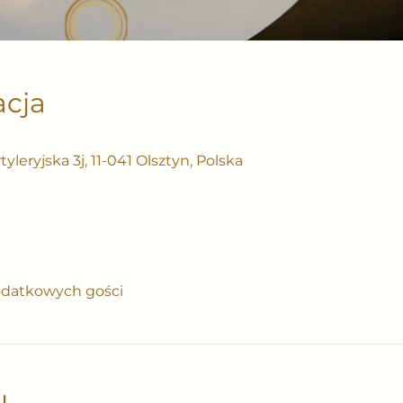
acja
0
leryjska 3j, 11-041 Olsztyn, Polska
odatkowych gości
u