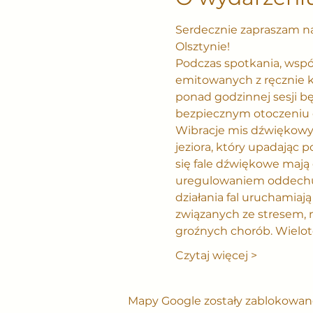
Serdecznie zapraszam na 
Olsztynie!
Podczas spotkania, wspó
emitowanych z ręcznie k
ponad godzinnej sesji b
bezpiecznym otoczeniu 
Wibracje mis dźwiękowyc
jeziora, który upadając 
się fale dźwiękowe mają 
uregulowaniem oddechu, 
działania fal uruchamiają
związanych ze stresem, 
groźnych chorób. Wielot
Czytaj więcej >
Mapy Google zostały zablokowane