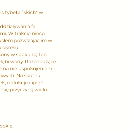
is tybetańskich" w 
działywania fal 
i. W trakcie nieco 
ysłem pozwalając im w 
 okresu.
cony w spokojną toń 
głębi wody. Rozchodzące 
e na nie uspokojeniem i 
jowych. Na skutek 
ek, redukcji napięć 
się przyczyną wielu 
ookie.