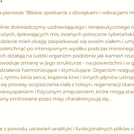
pierwsze "Bliskie spotkanie z dźwiękami i wibracjami m
lnie doświadczymy uzdrawiającego i terapeutycznego od
utych, śpiewających mis, zwanych potocznie tybetańskim
ędziecie mieli okazję zaopiekować się swoim ciałem i um
odetchnąć po intensywnym wysiłku podczas minionego
h działają na ludzki organizm podobnie jak kamień rzu
powoduje zmianę w jego strukturze - na powierzchni i w 
działanie harmonizujące i stymulujące. Organizm reaguj
rytmu bicia serca, krążenia krwi i innych płynów ustro
 się procesy oczyszczania ciała z toksyn, regeneracji tkan
niewyspaniem i fizycznym zmęczeniem, które mogą stać 
ony emitowane przez misy charakteryzują się…
 z powodu ustawień analityki i funkcjonalnych plików c