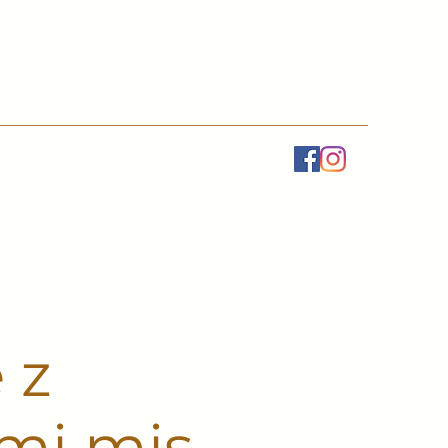
 z
ami mis