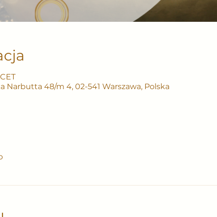
acja
0 CET
ka Narbutta 48/m 4, 02-541 Warszawa, Polska
o
u