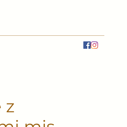
 z
ami mis