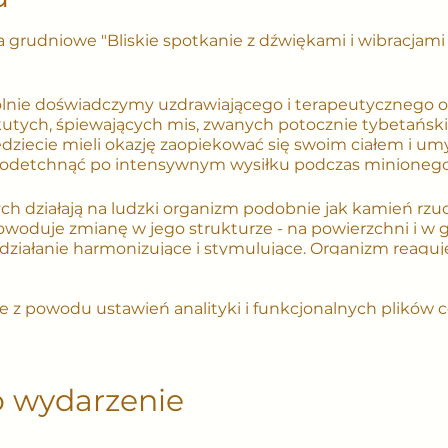
 grudniowe "Bliskie spotkanie z dźwiękami i wibracjami
lnie doświadczymy uzdrawiającego i terapeutycznego od
utych, śpiewających mis, zwanych potocznie tybetański
ędziecie mieli okazję zaopiekować się swoim ciałem i u
odetchnąć po intensywnym wysiłku podczas minionego
h działają na ludzki organizm podobnie jak kamień rzu
powoduje zmianę w jego strukturze - na powierzchni i w
 działanie harmonizujące i stymulujące. Organizm reaguj
rytmu bicia serca, krążenia krwi i innych płynów ustro
 się procesy oczyszczania ciała z toksyn, regeneracji tkan
 z powodu ustawień analityki i funkcjonalnych plików c
niewyspaniem i fizycznym zmęczeniem, które mogą stać 
ny emitowane przez misy charakteryzują się różną częst
 energetyczne zwane czakrami oraz narządy wewnętrzne
mością, która odpowiedzialna jest za kontrolę prawid
jologicznych naszego ciała. Dzięki temu wracamy do na
o wydarzenie