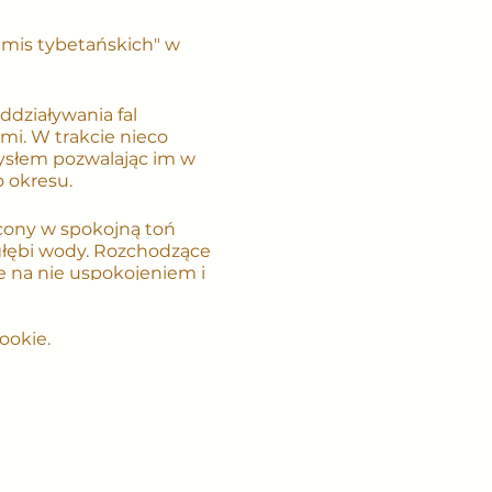
 mis tybetańskich" w
działywania fal
mi. W trakcie nieco
mysłem pozwalając im w
 okresu.
cony w spokojną toń
 głębi wody. Rozchodzące
e na nie uspokojeniem i
jowych. Na skutek
ek, redukcji napięć
ookie.
się przyczyną wielu
otliwością, dzięki
. Umysł przestaje
łowego działania
turalnej równowagi