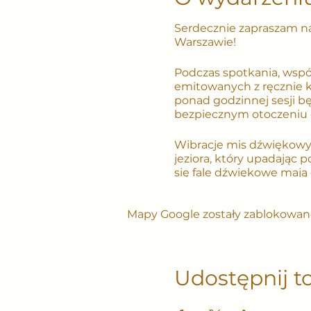
Serdecznie zapraszam na
Warszawie!
Podczas spotkania, wspó
emitowanych z ręcznie k
ponad godzinnej sesji b
bezpiecznym otoczeniu 
Wibracje mis dźwiękowyc
jeziora, który upadając 
się fale dźwiękowe mają
uregulowaniem oddechu, 
działania fal uruchamiają
Mapy Google zostały zablokowane
związanych ze stresem, 
groźnych chorób. Wieloto
czemu stymulują centra
dominować nad podświado
wszystkich procesów fiz
Udostępnij t
energetycznej.