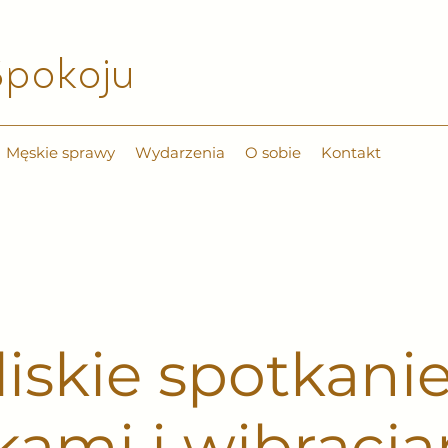
pokoju​
Męskie sprawy
Wydarzenia
O sobie
Kontakt
liskie spotkanie
ami i wibracj