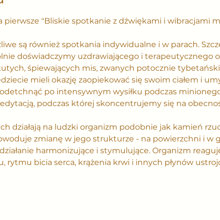
pierwsze "Bliskie spotkanie z dźwiękami i wibracjami m
e są również spotkania indywidualne i w parach. Szcze
lnie doświadczymy uzdrawiającego i terapeutycznego od
utych, śpiewających mis, zwanych potocznie tybetańskim
ędziecie mieli okazję zaopiekować się swoim ciałem i um
odetchnąć po intensywnym wysiłku podczas minionego 
dytacją, podczas której skoncentrujemy się na obecnośc
h działają na ludzki organizm podobnie jak kamień rzu
powoduje zmianę w jego strukturze - na powierzchni i w 
działanie harmonizujące i stymulujące. Organizm reaguj
rytmu bicia serca, krążenia krwi i innych płynów ustro