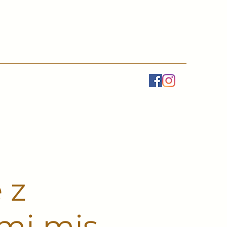
 z
ami mis