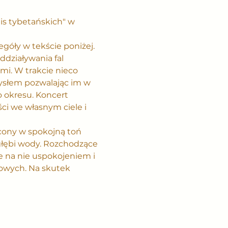
is tybetańskich" w 
góły w tekście poniżej.
działywania fal 
i. W trakcie nieco 
ysłem pozwalając im w 
okresu. Koncert 
i we własnym ciele i 
cony w spokojną toń 
głębi wody. Rozchodzące 
e na nie uspokojeniem i 
jowych. Na skutek 