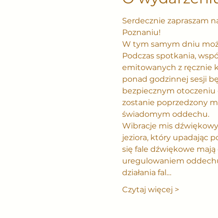
Serdecznie zapraszam na 
Poznaniu!
W tym samym dniu możliw
Podczas spotkania, wspó
emitowanych z ręcznie k
ponad godzinnej sesji b
bezpiecznym otoczeniu 
zostanie poprzedzony me
świadomym oddechu.
Wibracje mis dźwiękowyc
jeziora, który upadając 
się fale dźwiękowe mają 
uregulowaniem oddechu, 
działania fal…
Czytaj więcej >