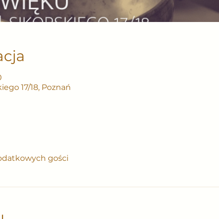
acja
0
iego 17/18, Poznań
odatkowych gości
u