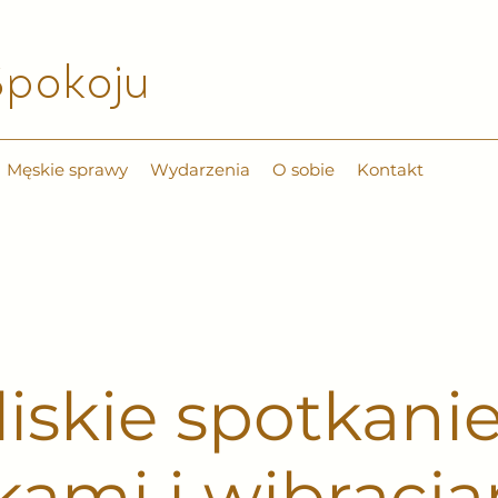
pokoju​
Męskie sprawy
Wydarzenia
O sobie
Kontakt
liskie spotkanie
ami i wibracj