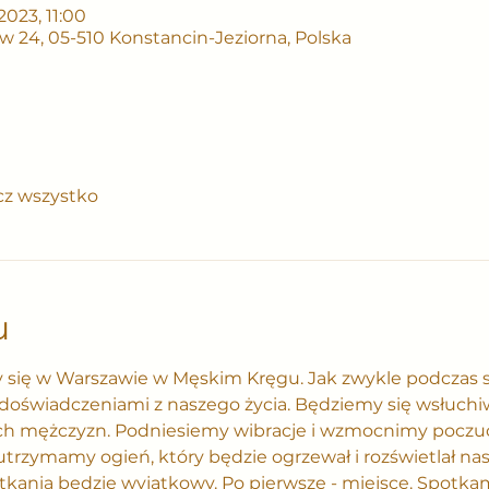
 2023, 11:00
tów 24, 05-510 Konstancin-Jeziorna, Polska
z wszystko
u
y się w Warszawie w Męskim Kręgu. Jak zwykle podczas
 doświadczeniami z naszego życia. Będziemy się wsłuchiw
ch mężczyzn. Podniesiemy wibracje i wzmocnimy poczuc
trzymamy ogień, który będzie ogrzewał i rozświetlał nasz
kania będzie wyjątkowy. Po pierwsze - miejsce. Spotkam