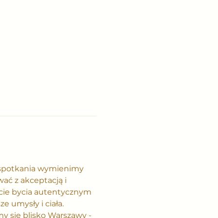
 spotkania wymienimy 
ać z akceptacją i 
ie bycia autentycznym 
e umysły i ciała.
y się blisko Warszawy - 