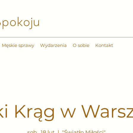
pokoju​
Męskie sprawy
Wydarzenia
O sobie
Kontakt
i Krąg w Wars
sob., 18 lut
  |  
"Światło Miłości"