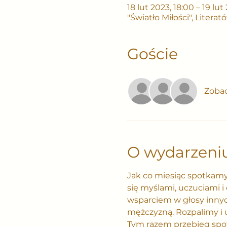
18 lut 2023, 18:00 – 19 lut
"Światło Miłości", Litera
Goście
Zobac
O wydarzeni
Jak co miesiąc spotkam
się myślami, uczuciami i
wsparciem w głosy inny
mężczyzną. Rozpalimy i u
Tym razem przebieg spot