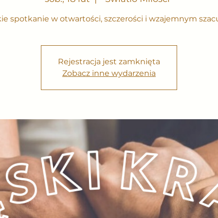
ie spotkanie w otwartości, szczerości i wzajemnym szac
Rejestracja jest zamknięta
Zobacz inne wydarzenia