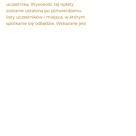
uczestnika. Wysokość tej opłaty 
zostanie ustalona po potwierdzeniu 
listy uczestników i miejsca, w którym 
spotkanie się odbędzie. Wskazane jest 
przyniesienie ze sobą czegoś do picia i 
jedzenia. Dokładna lokalizacja 
spotkania zostanie podana w 
wiadomości przesłanej do każdego 
uczestnika po potwierdzeniu ilości 
uczestników.
Ilość miejsc jest ograniczona.
Więcej informacji na temat naszego 
Męskiego Kręgu znajdziesz na tej 
stronie w zakładce: 
(www.przewodnikspokoju.pl/meski-
krag)
Męski Krąg
Zapraszam do udziału.
Udostępnij to wydarzenie