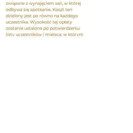
związane z wynajęciem sali, w której 
odbywa się spotkanie. Koszt ten 
dzielony jest po równo na każdego 
uczestnika. Wysokość tej opłaty 
zostanie ustalona po potwierdzeniu 
listy uczestników i miejsca, w którym 
spotkanie się odbędzie. Wskazane jest 
przyniesienie ze sobą czegoś do picia i 
jedzenia. Dokładna lokalizacja 
spotkania zostanie podana w 
wiadomości przesłanej do każdego 
uczestnika po potwierdzeniu ilości 
uczestników.
Więcej informacji na temat naszego 
Męskiego Kręgu znajdziesz na tej 
stronie w zakładce: 
Męski Krąg
(www.przewodnikspokoju.pl/meski-
krag)
Zapraszamy do udziału.