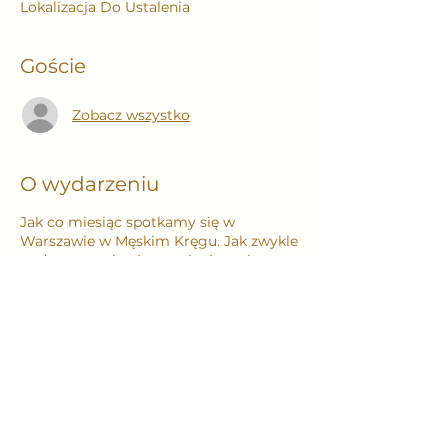
Lokalizacja Do Ustalenia
Goście
Zobacz wszystko
O wydarzeniu
Jak co miesiąc spotkamy się w
Warszawie w Męskim Kręgu. Jak zwykle
podczas spotkania wymienimy się
myślami, uczuciami i doświadczeniami
z naszego życia. Będziemy się
wsłuchiwać z akceptacją i wsparciem w
głosy innych mężczyzn. Podniesiemy
wibracje i wzmocnimy poczucie bycia
autentycznym mężczyzną. Rozpalimy i
utrzymamy ogień, który będzie
ogrzewał i rozświetlał nasze umysły i
ciała.