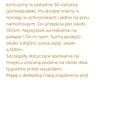
kończymy w południe 30 sierpnia 
(poniedziałek). Po drodze mamy 4 
noclegi w schroniskach i jedno na polu 
namiotowym. Do przejścia jest około 
110 km. Najwyższe wzniesienie na 
pułapie 1.114 m npm. Suma podejść: 
około 4.800m; suma zejść: około 
4.500m. 
Szczegóły dotyczące spotkania na 
miejscu zostaną podane na około dwa 
tygodnie przed wyjazdem. 
Mapę z dokładną trasą znajdziecie pod 
tym linkiem: 
https://mapa-
turystyczna.pl/route/bodv
Podczas wyprawy jak zwykle 
doświadczymy: - spotkania w kręgu - 
szczerych i otwartych rozmów w 
drodze - bardzo bliskiego kontaktu z 
naturą - medytacji - konfrontacji ze 
swoimi słabościami - działań 
proekologicznych