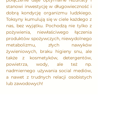
połączenie daje optymalne rezultaty i 
stanowi inwestycję w długowieczność i 
dobrą kondycję organizmu ludzkiego. 
Toksyny kumulują się w ciele każdego z 
nas, bez wyjątku. Pochodzą nie tylko z 
pożywienia, niewłaściwego łączenia 
produktów spożywczych, niewydolnego 
metabolizmu, złych nawyków 
żywieniowych, braku higieny snu, ale 
także z kosmetyków, detergentów, 
powietrza, wody, ale też np. 
nadmiernego używania social mediów, 
a nawet z trudnych relacji osobistych 
lub zawodowych!
Niektóre nawyki zaburzają metabolizm 
i powodują zwiększoną produkcję 
toksyn. Należą do nich:
• jedzenie w pośpiechu, omijanie 
posiłków w dzień, jedzenie późnym 
wieczorem