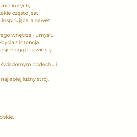
znie kutych, 
kie często jest 
 inspirujące, a nawet 
wego wnętrza - umysłu 
bycia z intencją 
esji mogą pojawić się 
na świadomym oddechu i 
jlepiej luźny strój, 
ookie.