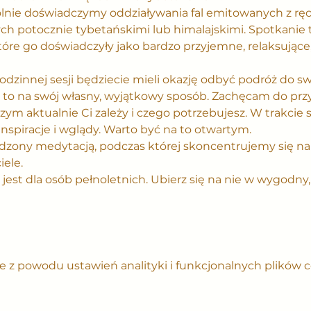
lnie doświadczymy oddziaływania fal emitowanych z ręc
h potocznie tybetańskimi lub himalajskimi. Spotkanie ta
tóre go doświadczyły jako bardzo przyjemne, relaksujące,
odzinnej sesji będziecie mieli okazję odbyć podróż do s
je to na swój własny, wyjątkowy sposób. Zachęcam do przy
ym aktualnie Ci zależy i czego potrzebujesz. W trakcie s
nspiracje i wglądy. Warto być na to otwartym.
edzony medytacją, podczas której skoncentrujemy się 
ele.
st dla osób pełnoletnich. Ubierz się na nie w wygodny, na
 z powodu ustawień analityki i funkcjonalnych plików c