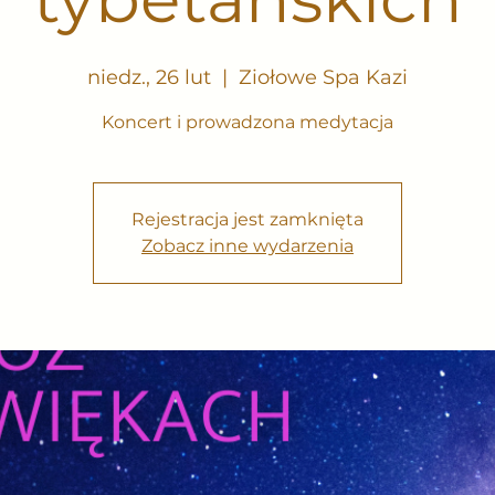
niedz., 26 lut
  |  
Ziołowe Spa Kazi
Koncert i prowadzona medytacja
Rejestracja jest zamknięta
Zobacz inne wydarzenia