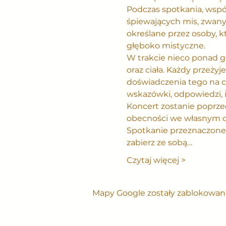
Podczas spotkania, wspó
śpiewających mis, zwanyc
określane przez osoby, k
głęboko mistyczne.
W trakcie nieco ponad g
oraz ciała. Każdy przeży
doświadczenia tego na cz
wskazówki, odpowiedzi, i
Koncert zostanie poprz
obecności we własnym ci
Spotkanie przeznaczone je
zabierz ze sobą…
Czytaj więcej >
Mapy Google zostały zablokowane