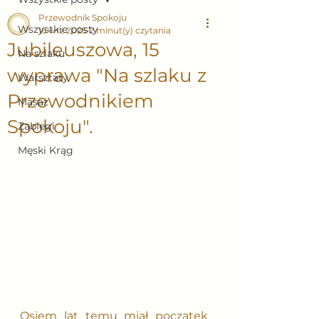
Przewodnik Spokoju
Wszystkie posty
16 wrz 2025
2 minut(y) czytania
Jubileuszowa, 15
Na szlaku
wyprawa "Na szlaku z
Warsztaty
Przewodnikiem
Masaż
Spokoju".
Zabiegi
Męski Krąg
Osiem lat temu miał początek 