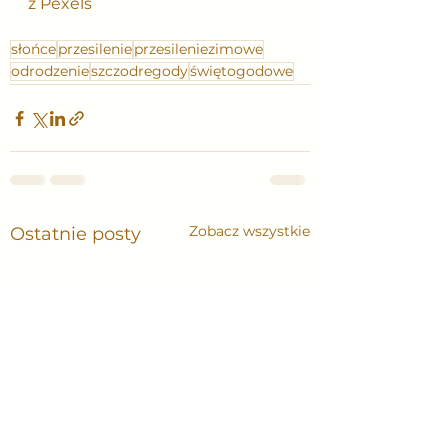
z Pexels
słońce
przesilenie
przesileniezimowe
odrodzenie
szczodregody
świętogodowe
Zobacz wszystkie
Ostatnie posty