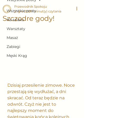
Przewodnik Spokoju
Wszystkie posty
21 gru 2021
1 minut(y) czytania
Szczodre gody!
Na szlaku
Warsztaty
Masaż
Zabiegi
Męski Krąg
Dzisiaj przesilenie zimowe. Noce 
przestają się wydłużać, a dni 
skracać. Od teraz będzie na 
odwrót. Czyż nie jest to 
najlepszy moment do 
świętowania końca kolejnych 