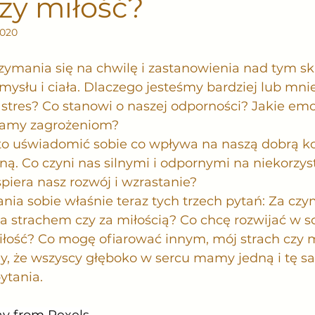
zy miłość?
2020
ymania się na chwilę i zastanowienia nad tym ską
ysłu i ciała. Dlaczego jesteśmy bardziej lub mnie
i stres? Co stanowi o naszej odporności? Jakie emo
gamy zagrożeniom? 
o uświadomić sobie co wpływa na naszą dobrą k
zną. Co czyni nas silnymi i odpornymi na niekorzy
iera nasz rozwój i wzrastanie? 
ia sobie właśnie teraz tych trzech pytań: Za czy
a strachem czy za miłością? Co chcę rozwijać w so
iłość? Co mogę ofiarować innym, mój strach czy 
, że wszyscy głęboko w sercu mamy jedną i tę s
ytania. 