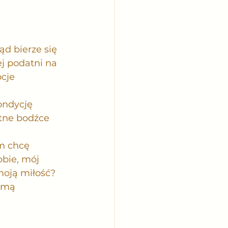
d bierze się 
j podatni na 
cje 
ondycję 
stne bodźce 
m chcę 
bie, mój 
moją miłość?
amą 