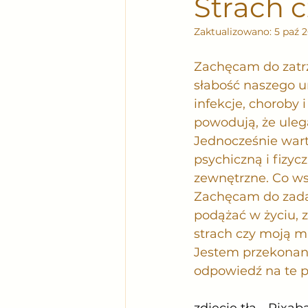
Strach c
Zaktualizowano:
5 paź 
Zachęcam do zatrz
słabość naszego um
infekcje, choroby 
powodują, że ule
Jednocześnie wart
psychiczną i fizyc
zewnętrzne. Co wsp
Zachęcam do zadan
podążać w życiu, z
strach czy moją m
Jestem przekonany
odpowiedź na te p