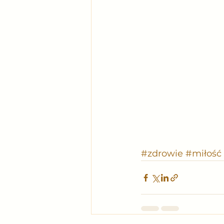
#zdrowie
#miłość